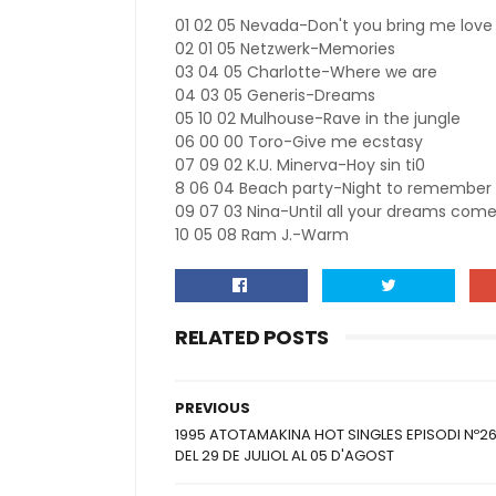
01 02 05 Nevada-Don't you bring me love
02 01 05 Netzwerk-Memories
03 04 05 Charlotte-Where we are
04 03 05 Generis-Dreams
05 10 02 Mulhouse-Rave in the jungle
06 00 00 Toro-Give me ecstasy
07 09 02 K.U. Minerva-Hoy sin ti0
8 06 04 Beach party-Night to remember
09 07 03 Nina-Until all your dreams come
10 05 08 Ram J.-Warm
RELATED POSTS
PREVIOUS
1995 ATOTAMAKINA HOT SINGLES EPISODI Nº2
DEL 29 DE JULIOL AL 05 D'AGOST