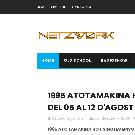
HOME
ABOUT US
CONTACTA
HOME
OLD SCHOOL
RADIOSHOW
1995 ATOTAMAKINA H
DEL 05 AL 12 D'AGOST
SetoGallego.com
dijous, de juliol 17, 2008
1995 ATOTAMAKINA HOT SINGLES EPISOD