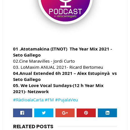
01 .Atotamakina (ITNOT)  The Year Mix 2021 -
Seto Gallego
02.Cine Maravilles - Jordi Curto 
03. LoMaxim ANUAL 2021- Ricard Bertomeu 
04.Anual Extended 6h 2021 – Alex Estupinyà  vs 
Seto Gallego
05. We Love Vocal Sundays-(12 h Year Mix 
2021)- Netzwork 
#RàdioalaCarta
#FM
#PujalaVeu
RELATED POSTS