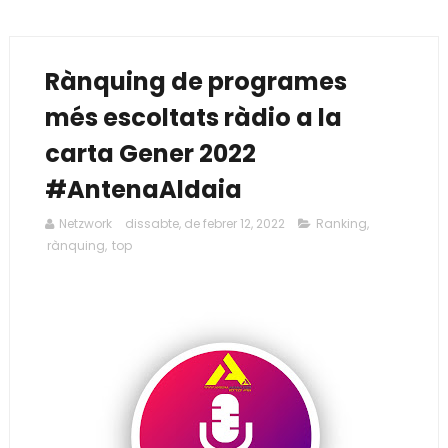
Rànquing de programes
més escoltats ràdio a la
carta Gener 2022
#AntenaAldaia
Netzwork
dissabte, de febrer 12, 2022
Ranking
,
rànquing
,
top