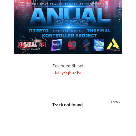
Extended 6h set
bit.ly/3jPuZBi