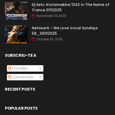
Dj Seto Atotamakina 1342 In The Name of
Trance 01112025
November 03, 2025
Netzwørk - We Love Vocal Sundays
58_26102025
October 30, 2025
SUBSCRIU-TE A
Entrades
Comentaris
RECENT POSTS
POPULAR POSTS