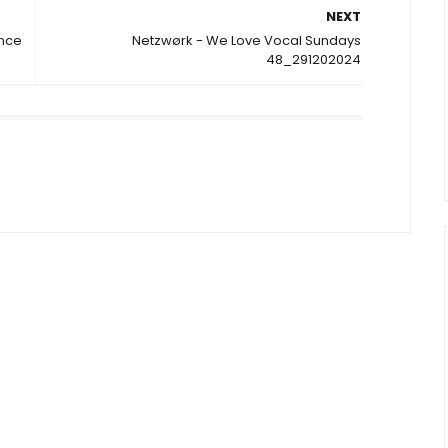
NEXT
ance
Netzwørk - We Love Vocal Sundays
48_291202024