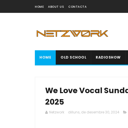
HOME
ABOUT US
CONTACTA
HOME
OLD SCHOOL
RADIOSHOW
We Love Vocal Sunday
2025
Netzwork
dilluns, de desembre 30, 2024