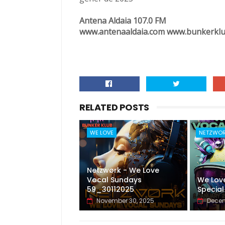
Antena Aldaia 107.0 FM
www.antenaaldaia.com www.bunkerklu
RELATED POSTS
WE LOVE
NETZWO
Netzwørk - We Love
Vocal Sundays
We Lov
59_30112025
Special
November 30, 2025
Decem