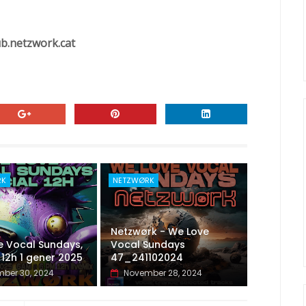
b.netzwork.cat
RK
NETZWØRK
Netzwørk - We Love
e Vocal Sundays,
Vocal Sundays
 12h 1 gener 2025
47_241102024
ber 30, 2024
November 28, 2024