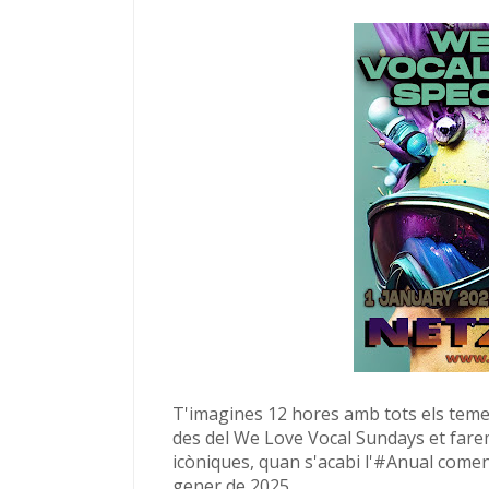
T'imagines 12 hores amb tots els tem
des del We Love Vocal Sundays et fare
icòniques, quan s'acabi l'
#Anual
comenc
gener de 2025