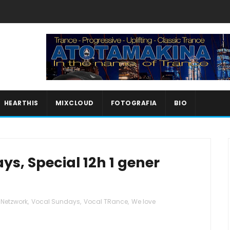
HEARTHIS
MIXCLOUD
FOTOGRAFIA
BIO
s, Special 12h 1 gener
Netzwork
,
Vocal Sundays
,
Vocal TRance
,
We love