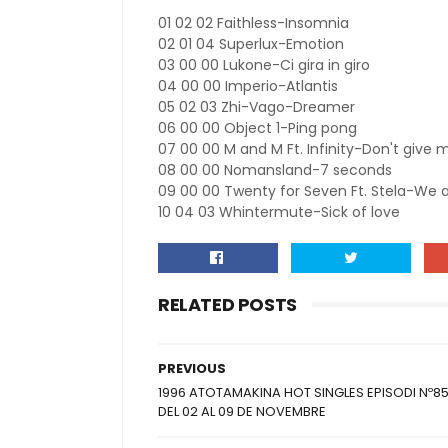
01 02 02 Faithless-Insomnia
02 01 04 Superlux-Emotion
03 00 00 Lukone-Ci gira in giro
04 00 00 Imperio-Atlantis
05 02 03 Zhi-Vago-Dreamer
06 00 00 Object 1-Ping pong
07 00 00 M and M Ft. Infinity-Don't give 
08 00 00 Nomansland-7 seconds
09 00 00 Twenty for Seven Ft. Stela-We a
10 04 03 Whintermute-Sick of love
RELATED POSTS
PREVIOUS
1996 ATOTAMAKINA HOT SINGLES EPISODI Nº8
DEL 02 AL 09 DE NOVEMBRE