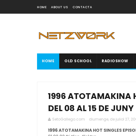
HOME
ABOUT US
CONTACTA
HOME
OLD SCHOOL
RADIOSHOW
1996 ATOTAMAKINA H
DEL 08 AL 15 DE JUNY
SetoGallego.com
diumenge, de juliol 27, 2
1996 ATOTAMAKINA HOT SINGLES EPISODI