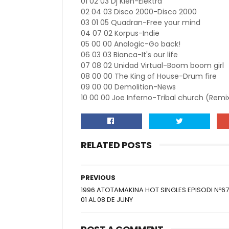
01 02 03 Dj Klen-Elektra
02 04 03 Disco 2000-Disco 2000
03 01 05 Quadran-Free your mind
04 07 02 Korpus-Indie
05 00 00 Analogic-Go back!
06 03 03 Bianca-It's our life
07 08 02 Unidad Virtual-Boom boom girl
08 00 00 The King of House-Drum fire
09 00 00 Demolition-News
10 00 00 Joe Inferno-Tribal church (Remi
RELATED POSTS
PREVIOUS
1996 ATOTAMAKINA HOT SINGLES EPISODI Nº67
01 AL 08 DE JUNY